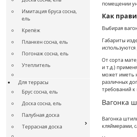
помещении ун
Имитация бруса сосна,
Как прави
ель
Выбирая вагон
Крепёж
Габариты изд
Планкен сосна, ель
используются 
Погонаж сосна, ель
От сорта мате
Утеплитель
и т.д.) примен
может иметь н
различных доп
Для террасы
требований к
Брус сосна, ель
Вагонка ш
Доска сосна, ель
Палубная доска
Вагонка штиль
кляймерами, 
Террасная доска