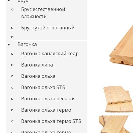
Брус
Брус естественной
влажности
Брус сухой строганный
Вагонка
Вагонка канадский кедр
Вагонка липа
Вагонка ольха
Вагонка ольха STS
Вагонка ольха реечная
Вагонка ольха термо
Вагонка ольха термо STS
Вагонка ольха термо