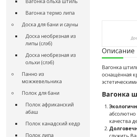
Вагонка ольха штиль
Вагонка термо липа
Доска для бани и сауны
Доска необрезная из
До
липы (слэб)
Описание
Доска необрезная из
ольхи (слэб)
Вагонка штиль
Панно из
оснащённая к
можжевельника
эстетическими
Полок для бани
Вагонка шт
Полок африканский
Экологичн
абаш
абсолютно 
качества д
Полок канадский кедр
Долговечн
Полок липа
служить Ва