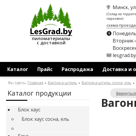
Минск, ул
(Склад на террит
парковки)
схема проезда
Понедель
пиломатериалы
Вторник-с
с доставкой
Воскресен
lesgrad.b
Каталог
Прайс
Распродажа
Доставка и 
Вы здесь:
Главная
Вагонка штиль
Вагонка штиль сосна, ель
Каталог продукции
Вернуться
Вагонк
Блок хаус
Блок хаус сосна, ель