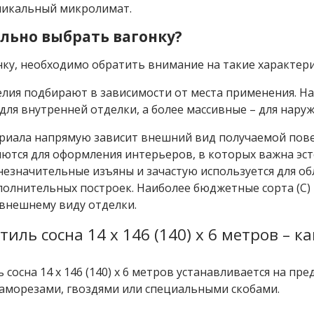
икальный микролимат.
льно выбрать вагонку?
ку, необходимо обратить внимание на такие характери
елия подбирают в зависимости от места применения. 
для внутренней отделки, а более массивные – для наруж
риала напрямую зависит внешний вид получаемой повер
яются для оформления интерьеров, в которых важна эстети
езначительные изъяны и зачастую используется для обл
олнительных построек. Наиболее бюджетные сорта (С) п
 внешнему виду отделки.
тиль сосна 14 x 146 (140) x 6 метров – 
 сосна 14 x 146 (140) x 6 метров устанавливается на п
саморезами, гвоздями или специальными скобами.