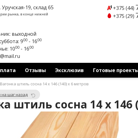
. Уручская-19, склад 65
+375 (44)
ории рынка, в конце нижней
+375 (29)
ник: выходной
00
00
уббота: 9
- 16
00
00
ье: 10
- 16
y@mail.ru
оплата
Отзывы
Эксклюзив
Готовые проект
Вагонка штиль сосна 14 x 146 (140) x 6 метров
 на шаг назад
а штиль сосна 14 x 146 (