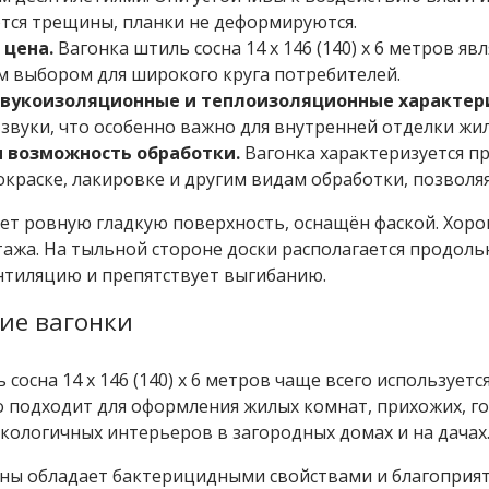
тся трещины, планки не деформируются.
 цена.
Вагонка штиль сосна 14 x 146 (140) x 6 метров я
 выбором для широкого круга потребителей.
вукоизоляционные и теплоизоляционные характер
звуки, что особенно важно для внутренней отделки ж
и возможность обработки.
Вагонка характеризуется пр
окраске, лакировке и другим видам обработки, позвол
ет ровную гладкую поверхность, оснащён фаской. Хоро
ажа. На тыльной стороне доски располагается продоль
нтиляцию и препятствует выгибанию.
ие вагонки
 сосна 14 x 146 (140) x 6 метров чаще всего использует
 подходит для оформления жилых комнат, прихожих, г
экологичных интерьеров в загородных домах и на дачах.
ны обладает бактерицидными свойствами и благоприятн