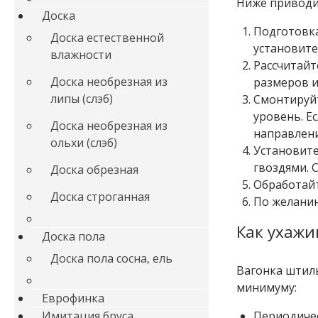
Ниже приводи
Доска
Подготовка
Доска естественной
установите
влажности
Рассчитайт
Доска необрезная из
размеров и
липы (слэб)
Смонтируйт
уровень. Е
Доска необрезная из
направлени
ольхи (слэб)
Установите
гвоздями. 
Доска обрезная
Обработайт
Доска строганная
По желанию
Как ухажи
Доска пола
Доска пола сосна, ель
Вагонка штиль
минимуму:
Еврофинка
Периодичес
Имитация бруса