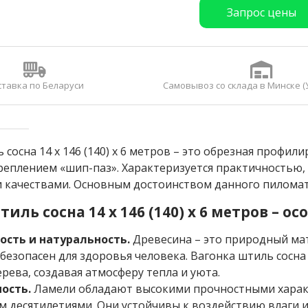
Запрос цены
ставка по Беларуси
Самовывоз со склада в Минске (
 сосна 14 x 146 (140) x 6 метров – это обрезная профи
реплением «шип-паз». Характеризуется практичностью,
 качествами. Основным достоинством данного пиломате
иль сосна 14 x 146 (140) x 6 метров – о
ость и натуральность.
Древесина – это природный ма
безопасен для здоровья человека. Вагонка штиль сосна 1
ерева, создавая атмосферу тепла и уюта.
ость.
Ламели обладают высокими прочностными харак
м десятилетиями. Они устойчивы к воздействию влаги 