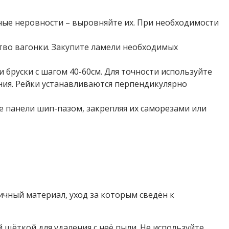
ьные неровности – выровняйте их. При необходимости
тво вагонки. Закупите ламели необходимых
бруски с шагом 40-60см. Для точности используйте
ания. Рейки устанавливаются перпендикулярно
е панели шип-пазом, закрепляя их саморезами или
тичный материал, уход за которым сведён к
щёткой для удаления с неё пыли. Не используйте