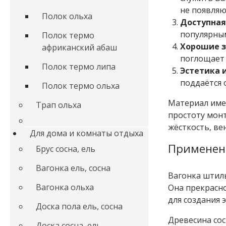
не появляю
Полок ольха
Доступная
популярным
Полок термо
Хорошие з
африканский абаш
поглощает 
Полок термо липа
Эстетика 
поддаётся 
Полок термо ольха
Материал име
Трап ольха
простоту монт
жёсткость, ве
Для дома и комнаты отдыха
Применен
Брус сосна, ель
Вагонка ель, сосна
Вагонка штиль
Вагонка ольха
Она прекрасно
для создания 
Доска пола ель, сосна
Древесина сос
Доска сосна, ель