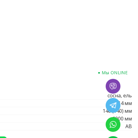
Мы ONLINE
сосна, ель
14
мм
146 (140)
мм
6000
мм
AB