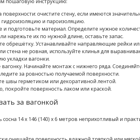
м пошаговую инструкцию:
 поверхности: очистите стену, если имеются значител
 гидроизоляцию и пароизоляцию.
е и подготовьте материал. Определите нужное количес
ли нарежьте их по нужной длине, оставьте запас.
е обрешётку. Устанавливайте направляющие рейки или 
сли стена не ровная, используйте клинья для выравнив
ю укладки вагонки.
 вагонку. Начинайте монтаж с нижнего ряда. Соединяйт
Следите за ровностью получаемой поверхности.
е швы герметиком или декоративной лентой.
, покройте поверхность лаком или краской.
вать за вагонкой
 сосна 14 x 146 (140) x 6 метров неприхотливый и прак
ки очищайте поверхность влажной тряпкой или мягкой 