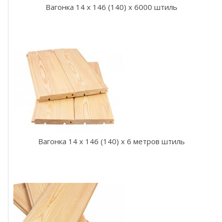
и
Вагонка 14 x 146 (140) x 6000 штиль
ц
а
э
к
с
т
р
а
В
а
г
о
н
к
Вагонка 14 x 146 (140) x 6 метров штиль
а
ш
т
и
л
ь
с
о