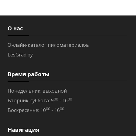
S
T
S
В
О нас
а
г
о
Онлайн-каталог пиломатериалов
н
к
LesGrad.by
а
о
л
Время работы
ь
х
а
Понедельник: выходной
т
е
00
00
Вторник-суббота: 9
- 16
р
00
00
Воскресенье: 10
- 16
м
о
р
е
Навигация
е