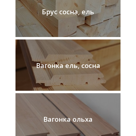
к
х
Брус сосна, ель
а
у
с
с
о
с
н
а
,
Вагонка ель, сосна
е
л
ь
Б
р
Вагонка ольха
у
с