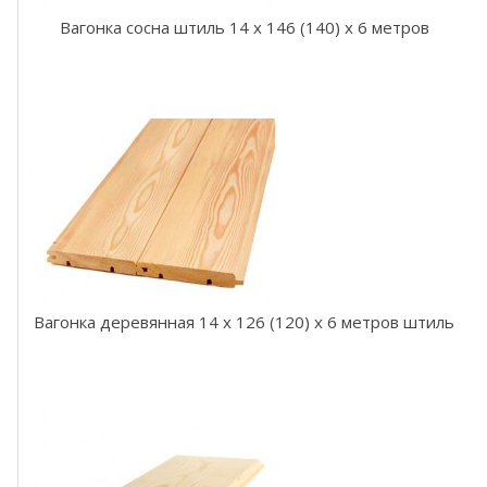
н
и
Вагонка сосна штиль 14 x 146 (140) x 6 метров
В
а
г
о
н
к
а
к
а
н
а
д
с
Вагонка деревянная 14 x 126 (120) x 6 метров штиль
к
и
й
к
е
д
р