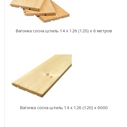
с
н
а
,
е
л
Вагонка сосна штиль 14 x 126 (120) x 6 метров
ь
Д
л
я
б
а
н
и
Вагонка сосна штиль 14 x 126 (120) x 6000
,
с