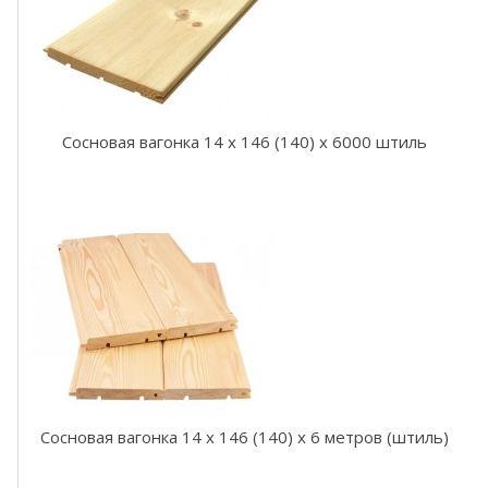
а
т
е
р
м
о
Сосновая вагонка 14 x 146 (140) x 6000 штиль
В
а
г
о
н
к
а
о
л
ь
х
а
т
е
Сосновая вагонка 14 x 146 (140) x 6 метров (штиль)
р
м
о