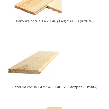
н
а
,
е
л
Вагонка сосна 14 x 146 (140) x 6000 (штиль)
ь
В
а
г
о
н
к
а
т
е
р
м
о
Вагонка сосна 14 x 146 (140) x 6 метров (штиль)
л
и
п
а