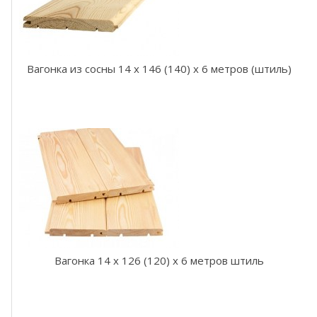
л
ь
В
а
Вагонка из сосны 14 x 146 (140) x 6 метров (штиль)
г
о
н
к
а
ш
т
и
л
ь
л
и
с
т
Вагонка 14 x 126 (120) x 6 метров штиль
в
е
н
н