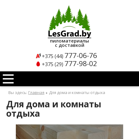
Каталог
продукции
пиломатериалы
с доставкой
Б
777-06-76
+375 (44)
л
777-98-02
+375 (29)
о
к
х
Вы здесь:
Главная
Для дома и комнаты отдыха
а
Для дома и комнаты
у
отдыха
с
Б
л
о