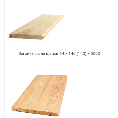
а
у
н
ы
А
б
а
ш
Вагонка сосна штиль 14 x 146 (140) x 6000
В
а
г
о
н
к
а
д
л
я
б
а