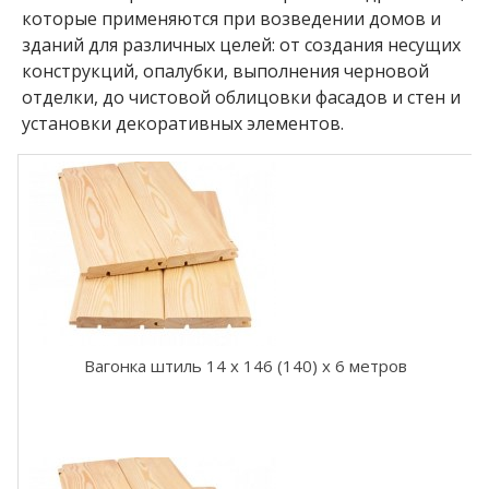
с
которые применяются при возведении домов и
к
и
зданий для различных целей: от создания несущих
й
конструкций, опалубки, выполнения черновой
к
отделки, до чистовой облицовки фасадов и стен и
е
установки декоративных элементов.
д
р
В
а
г
о
н
к
а
л
и
Вагонка штиль 14 x 146 (140) x 6 метров
п
а
В
а
г
о