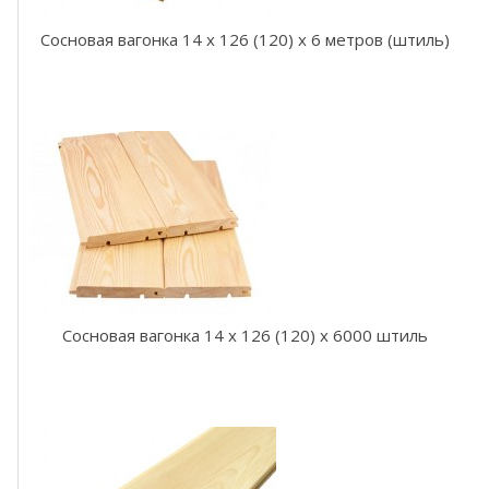
о
л
Сосновая вагонка 14 x 126 (120) x 6 метров (штиль)
ь
х
а
р
е
е
ч
н
а
я
В
а
г
о
Сосновая вагонка 14 x 126 (120) x 6000 штиль
н
к
а
о
л
ь
х