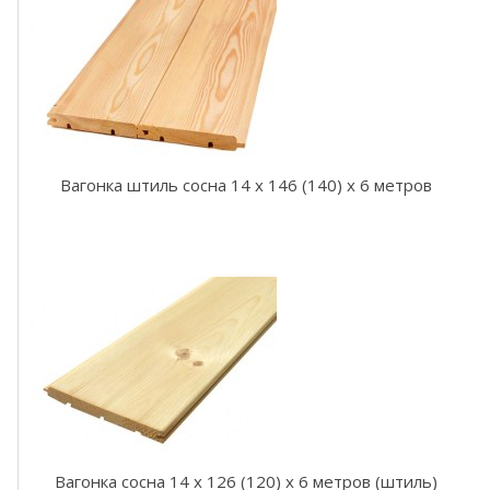
л
ь
х
а
т
е
р
м
о
Вагонка штиль сосна 14 x 146 (140) x 6 метров
S
T
S
В
а
г
о
н
к
а
о
л
ь
х
Вагонка сосна 14 x 126 (120) x 6 метров (штиль)