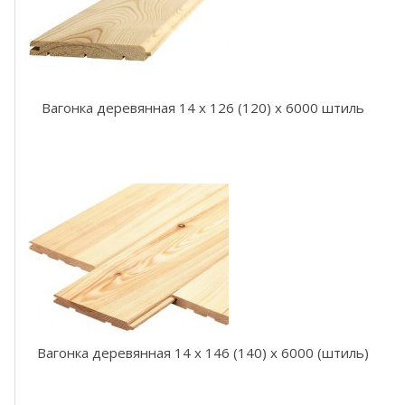
В
а
г
о
н
к
а
Вагонка деревянная 14 x 126 (120) x 6000 штиль
л
и
п
а
В
а
г
о
н
к
а
о
л
Вагонка деревянная 14 x 146 (140) x 6000 (штиль)
ь
х
а