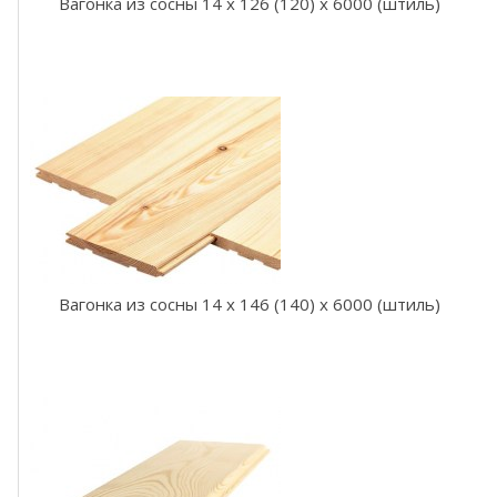
а
Вагонка из сосны 14 x 126 (120) x 6000 (штиль)
ш
т
и
л
ь
В
а
г
о
н
Вагонка из сосны 14 x 146 (140) x 6000 (штиль)
к
а
о
л
ь
х
а
ш
т
и