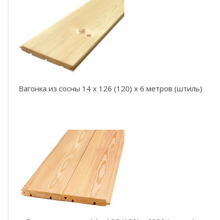
Е
в
р
о
в
а
г
о
н
к
Вагонка из сосны 14 x 126 (120) x 6 метров (штиль)
а
В
а
г
о
н
к