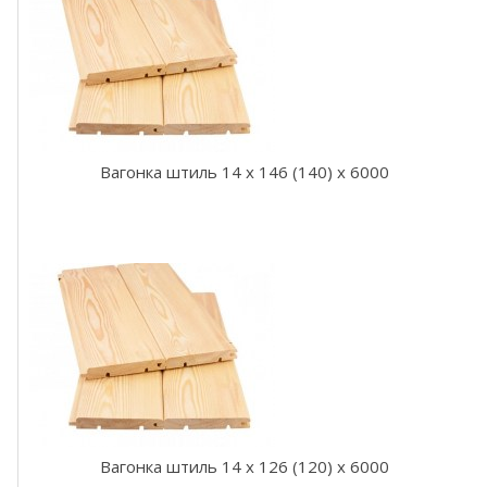
н
к
а
о
л
ь
х
а
Вагонка штиль 14 x 146 (140) x 6000
В
а
г
о
н
к
а
о
л
ь
х
а
S
Вагонка штиль 14 x 126 (120) x 6000
T