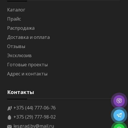
ч
н
Каталог
а
Прайс
я
Распродажа
В
а
Доставка и оплата
г
о
Отзывы
н
Эксклюзив
к
а
Готовые проекты
о
л
Адрес и контакты
ь
х
а
Контакты
ш
т
и
+375 (44) 777-06-76
л
ь
+375 (29) 777-98-02
lesgrad.by@mail.ru
В