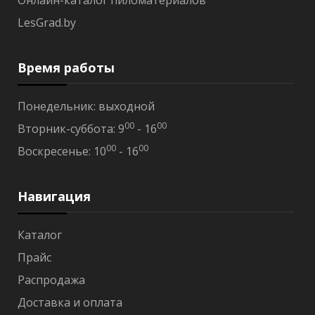
Онлайн-каталог пиломатериалов
S
LesGrad.by
В
а
г
о
Время работы
н
к
а
Понедельник: выходной
о
00
00
Вторник-суббота: 9
- 16
л
ь
00
00
Воскресенье: 10
- 16
х
а
р
Навигация
е
е
ч
Каталог
н
а
Прайс
я
Распродажа
В
а
Доставка и оплата