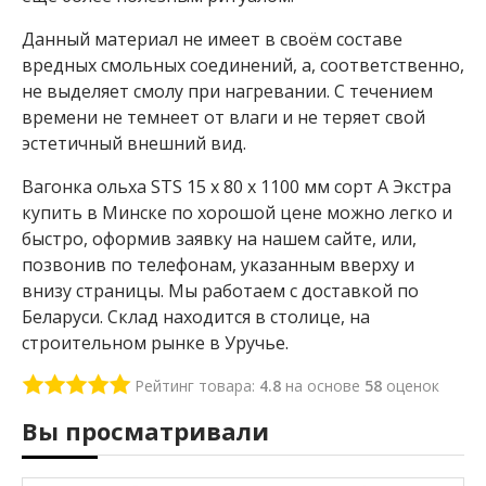
с
к
Данный материал не имеет в своём составе
и
й
вредных смольных соединений, а, соответственно,
к
не выделяет смолу при нагревании. С течением
е
времени не темнеет от влаги и не теряет свой
д
эстетичный внешний вид.
р
В
Вагонка ольха STS 15 x 80 x 1100 мм сорт А Экстра
а
купить в Минске по хорошой цене можно легко и
г
быстро, оформив заявку на нашем сайте, или,
о
н
позвонив по телефонам, указанным вверху и
к
внизу страницы. Мы работаем с доставкой по
а
Беларуси. Склад находится в столице, на
л
строительном рынке в Уручье.
и
п
а
Рейтинг товара:
4.8
на основе
58
оценок
В
Вы просматривали
а
г
о