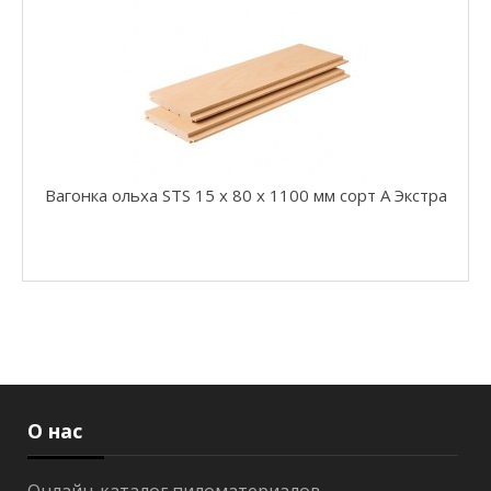
н
к
а
о
л
ь
х
а
Вагонка ольха STS 15 x 80 x 1100 мм сорт А Экстра
В
а
г
о
н
к
а
о
л
ь
х
О нас
а
S
T