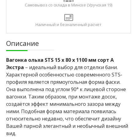
и
Самовывоз со склада в Минске (Уручская 19)
Б
р
Наличный и безналичный расчёт
у
с
с
Описание
у
х
о
Вагонка ольха STS 15 x 80 x 1100 мм сорт А
й
с
Экстра
– идеальный выбор для отделки бани.
т
Характерной особенностью современного STS-
р
профиля является прямоугольная форма фаски.
о
г
Она выполнена под углом 90° к лицевой стороне
а
вагонки. Таким образом, при монтаже досок,
н
создаётся эффект минимального зазора между
н
ними. Подобная форма материала появилась
ы
й
относительно недавно, что обеспечит дизайну
Вашей парной элегантный и необычный внешний
вид.