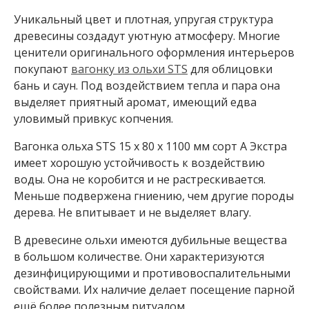
В
Уникальный цвет и плотная, упругая структура
а
древесины создадут уютную атмосферу. Многие
г
ценители оригинального оформления интерьеров
о
покупают
вагонку из ольхи STS
для облицовки
бань и саун. Под воздействием тепла и пара она
н
выделяет приятный аромат, имеющий едва
к
уловимый привкус копчения.
а
Вагонка ольха STS 15 x 80 x 1100 мм сорт А Экстра
В
имеет хорошую устойчивость к воздействию
а
г
воды. Она не коробится и не растрескивается.
о
Меньше подвержена гниению, чем другие породы
н
дерева. Не впитывает и не выделяет влагу.
к
а
В древесине ольхи имеются дубильные вещества
к
в большом количестве. Они характеризуются
а
н
дезинфицирующими и противовоспалительными
а
свойствами. Их наличие делает посещение парной
д
ещё более полезным ритуалом.