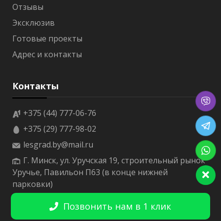
г
Отзывы
о
н
Эксклюзив
к
а
Готовые проекты
о
Адрес и контакты
л
ь
х
а
Контакты
т
е
р
+375 (44) 777-06-76
м
+375 (29) 777-98-02
о
lesgrad.by@mail.ru
В
а
Г. Минск, ул. Уручская 19, строительный рынок
г
Уручье, Павильон П63 (в конце нижней
о
парковки)
н
к
а
Позвонить нам в 1 клик
о