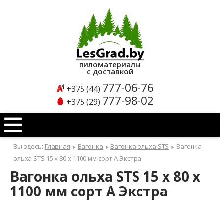
Каталог
продукции
пиломатериалы
с доставкой
Б
777-06-76
+375 (44)
л
777-98-02
+375 (29)
о
к
х
Вы здесь:
Главная
Вагонка
Вагонка ольха STS
Вагонка
а
ольха STS 15 x 80 x 1100 мм сорт А Экстра
у
Вагонка ольха STS 15 x 80 x
с
1100 мм сорт А Экстра
Б
л
о