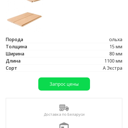
Б
р
у
с
е
с
т
е
Порода
ольха
с
Толщина
15
мм
т
Ширина
80
мм
в
е
Длина
1100
мм
н
Сорт
А Экстра
н
о
й
Запрос цены
в
л
а
ж
н
Доставка по Беларуси
о
с
т