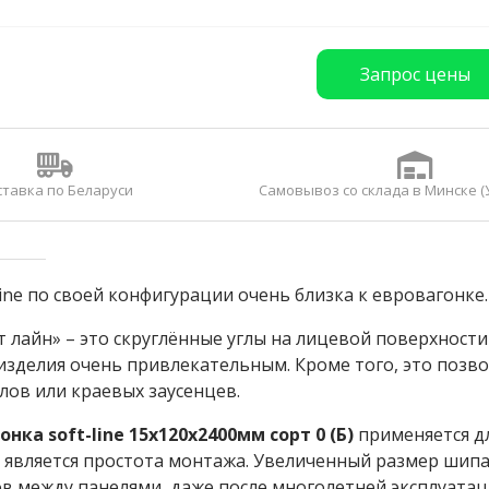
Запрос цены
ставка по Беларуси
Самовывоз со склада в Минске (
Line по своей конфигурации очень близка к евровагонке.
 лайн» – это скруглённые углы на лицевой поверхности
изделия очень привлекательным. Кроме того, это поз
лов или краевых заусенцев.
нка soft-line 15x120x2400мм сорт 0 (Б)
применяется д
является простота монтажа. Увеличенный размер шипа 
в между панелями, даже после многолетней эксплуатац