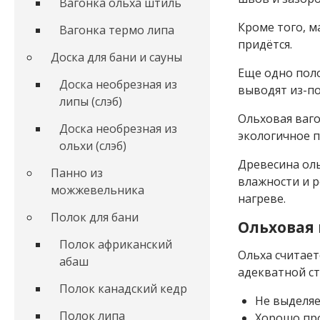
Вагонка ольха штиль
Кроме того, м
Вагонка термо липа
придётся.
Доска для бани и сауны
Еще одно поло
Доска необрезная из
выводят из-п
липы (слэб)
Ольховая ваго
Доска необрезная из
экологичное п
ольхи (слэб)
Древесина оль
Панно из
влажности и 
можжевельника
нагреве.
Полок для бани
Ольховая 
Полок африканский
Ольха считает
абаш
адекватной с
Полок канадский кедр
Не выделяе
Полок липа
Хорошо про