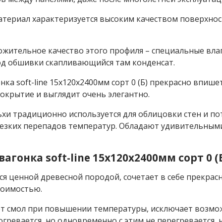
атериал характеризуется высоким качеством поверхнос
жительное качество этого профиля – специальные вла
од обшивки скапливающийся там конденсат.
нка soft-line 15x120x2400мм сорт 0 (Б) прекрасно впиш
окрытие и выглядит очень элегантно.
хи традиционно используется для облицовки стен и пот
резких перепадов температур. Обладают удивительным
вагонка soft-line 15x120x2400мм сорт 0 
ся ценной древесной породой, сочетает в себе прекрас
тоимостью.
т смол при повышении температуры, исключает возмож
гревается, но одновременно с этим не перегревается, 