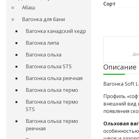
Сорт
Абаш
Вагонка для бани
Вагонка канадский кедр
Вагонка липа
До
Вагонка ольха
Описание
Вагонка ольха STS
Вагонка ольха реечная
Вагонка Soft 
Вагонка ольха термо
Профиль «софт
Вагонка ольха термо
внешний вид 
STS
появления ско
Вагонка ольха термо
Ольховая ваго
реечная
особенностью 
швов и зазоро