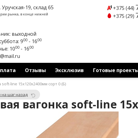
. Уручская-19, склад 65
+375 (44)
ории рынка, в конце нижней
+375 (29)
ник: выходной
00
00
уббота: 9
- 16
00
00
ье: 10
- 16
y@mail.ru
оплата
Отзывы
Эксклюзив
Готовые проект
soft-line 15x120x2400мм сорт 0 (Б)
 на шаг назад
ая вагонка soft-line 15