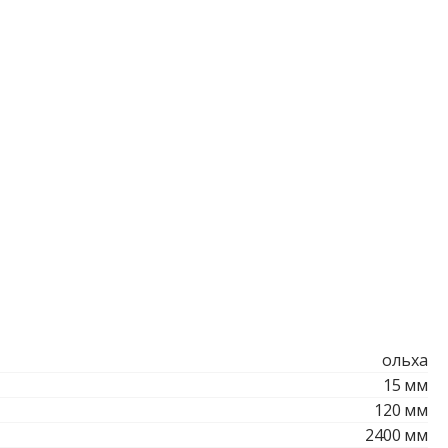
ольха
15
мм
120
мм
2400
мм