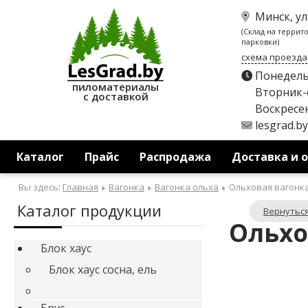
Минск, ул
(Склад на террит
парковки)
схема проезда
Понедель
пиломатериалы
Вторник-с
с доставкой
Воскресен
lesgrad.b
Каталог
Прайс
Распродажа
Доставка и 
Вы здесь:
Главная
Вагонка
Вагонка ольха
Ольховая вагонка 
Каталог продукции
Вернуться
Ольхов
Блок хаус
Блок хаус сосна, ель