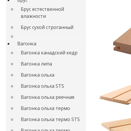
Брус
Брус естественной
влажности
Брус сухой строганный
Вагонка
Вагонка канадский кедр
Вагонка липа
Вагонка ольха
Вагонка ольха STS
Вагонка ольха реечная
Вагонка ольха термо
Вагонка ольха термо STS
Вагонка ольха термо