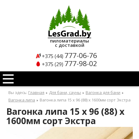
Каталог
продукции
пиломатериалы
с доставкой
Б
777-06-76
+375 (44)
л
777-98-02
+375 (29)
о
к
х
Вы здесь:
Главная
Для бани, сауны
Вагонка для бани
а
Вагонка липа
Вагонка липа 15 x 96 (88) x 1600мм сорт Экстра
у
Вагонка липа 15 x 96 (88) x
с
1600мм сорт Экстра
Б
л
о