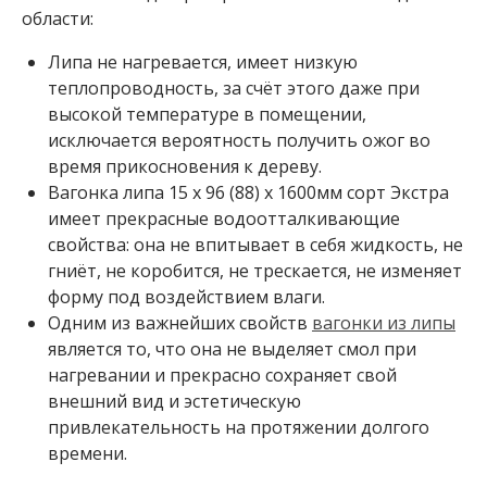
и
области:
Б
Липа не нагревается, имеет низкую
р
теплопроводность, за счёт этого даже при
у
с
высокой температуре в помещении,
с
исключается вероятность получить ожог во
у
время прикосновения к дереву.
х
Вагонка липа 15 x 96 (88) x 1600мм сорт Экстра
о
й
имеет прекрасные водоотталкивающие
с
свойства: она не впитывает в себя жидкость, не
т
гниёт, не коробится, не трескается, не изменяет
р
форму под воздействием влаги.
о
г
Одним из важнейших свойств
вагонки из липы
а
является то, что она не выделяет смол при
н
нагревании и прекрасно сохраняет свой
н
ы
внешний вид и эстетическую
й
привлекательность на протяжении долгого
времени.