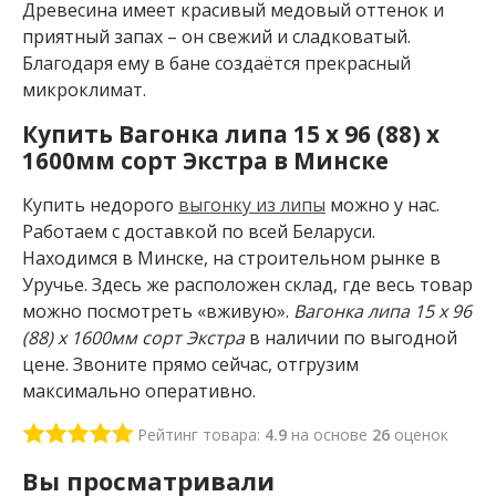
В
Древесина имеет красивый медовый оттенок и
приятный запах – он свежий и сладковатый.
а
Благодаря ему в бане создаётся прекрасный
г
микроклимат.
о
Купить Вагонка липа 15 x 96 (88) x
н
1600мм сорт Экстра в Минске
к
Купить недорого
выгонку из липы
можно у нас.
а
Работаем с доставкой по всей Беларуси.
В
Находимся в Минске, на строительном рынке в
а
Уручье. Здесь же расположен склад, где весь товар
г
о
можно посмотреть «вживую».
Вагонка липа 15 x 96
н
(88) x 1600мм сорт Экстра
в наличии по выгодной
к
цене. Звоните прямо сейчас, отгрузим
а
максимально оперативно.
к
а
н
Рейтинг товара:
4.9
на основе
26
оценок
а
Вы просматривали
д