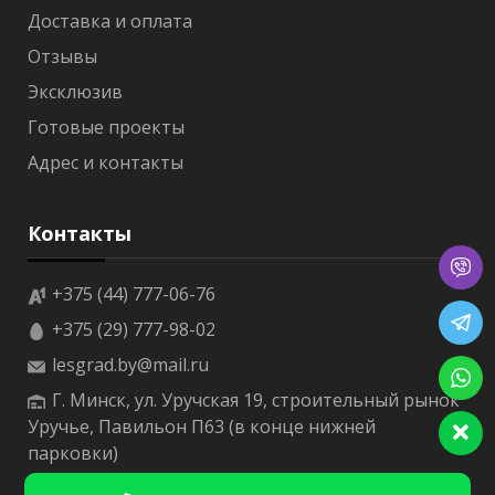
S
Доставка и оплата
В
Отзывы
а
г
Эксклюзив
о
н
Готовые проекты
к
Адрес и контакты
а
о
л
ь
Контакты
х
а
р
+375 (44) 777-06-76
е
+375 (29) 777-98-02
е
ч
lesgrad.by@mail.ru
н
а
Г. Минск, ул. Уручская 19, строительный рынок
я
Уручье, Павильон П63 (в конце нижней
парковки)
В
а