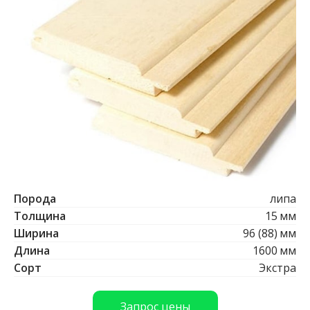
к
х
а
у
с
с
о
с
н
а
,
е
л
ь
Порода
липа
Толщина
15
мм
Б
Ширина
96 (88)
мм
р
Длина
1600
мм
Сорт
Экстра
у
с
Запрос цены