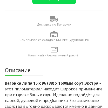
Б
р
у
с
е
с
Доставка по Беларуси
т
е
с
Самовывоз со склада в Минске (Уручская 19)
т
в
е
Наличный и безналичный расчёт
н
н
о
Описание
й
в
л
Вагонка липа 15 x 96 (88) x 1600мм сорт Экстра
–
а
ж
этот пиломатериал находит широкое применение
н
при отделке бань и саун. Идеально подойдёт для
о
парной, душевой и предбанника. Его физические
с
свойства выгодно раскрываются именно в данной
т