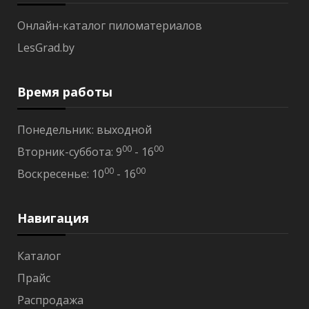
н
Онлайн-каталог пиломатериалов
к
а
LesGrad.by
о
л
ь
Время работы
х
а
В
Понедельник: выходной
а
00
00
Вторник-суббота: 9
- 16
г
о
00
00
Воскресенье: 10
- 16
н
к
а
Навигация
о
л
ь
Каталог
х
а
Прайс
S
T
Распродажа