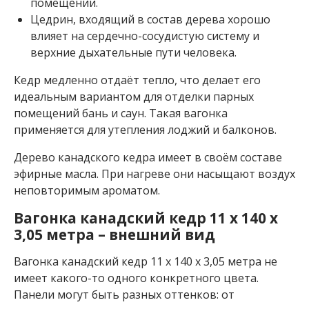
с
помещении.
к
Цедрин, входящий в состав дерева хорошо
и
влияет на сердечно-сосудистую систему и
й
верхние дыхательные пути человека.
к
е
д
Кедр медленно отдаёт тепло, что делает его
р
идеальным вариантом для отделки парных
помещений бань и саун. Такая вагонка
В
а
применяется для утепления лоджий и балконов.
г
о
Дерево канадского кедра имеет в своём составе
н
эфирные масла. При нагреве они насыщают воздух
к
неповторимым ароматом.
а
л
Вагонка канадский кедр 11 x 140 x
и
3,05 метра – внешний вид
п
а
Вагонка канадский кедр 11 x 140 x 3,05 метра не
В
имеет какого-то одного конкретного цвета.
а
Панели могут быть разных оттенков: от
г
о