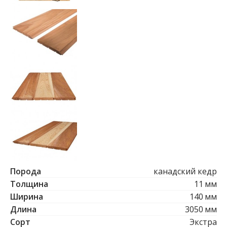
Б
р
у
с
е
с
т
е
с
т
в
е
н
н
о
й
в
л
Порода
канадский кедр
а
Толщина
11
мм
ж
н
Ширина
140
мм
о
Длина
3050
мм
с
Сорт
Экстра
т