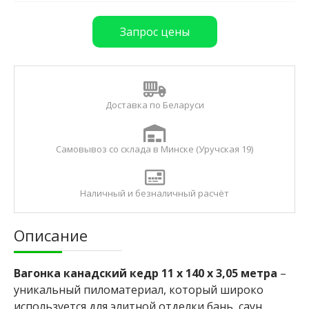
и
Б
Запрос цены
р
у
с
с
у
Доставка по Беларуси
х
о
й
с
Самовывоз со склада в Минске (Уручская 19)
т
р
о
Наличный и безналичный расчёт
г
а
н
Описание
н
ы
й
Вагонка канадский кедр 11 x 140 x 3,05 метра
–
уникальный пиломатериал, который широко
используется для элитной отделки бань, саун,