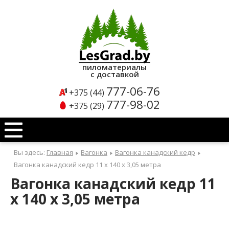
Каталог
продукции
пиломатериалы
с доставкой
Б
777-06-76
+375 (44)
л
777-98-02
+375 (29)
о
к
х
Вы здесь:
Главная
Вагонка
Вагонка канадский кедр
а
Вагонка канадский кедр 11 x 140 x 3,05 метра
у
Вагонка канадский кедр 11
с
x 140 x 3,05 метра
Б
л
о