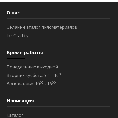
л
ь
х
О нас
а
т
е
Онлайн-каталог пиломатериалов
р
LesGrad.by
м
о
S
T
Время работы
S
В
Понедельник: выходной
а
г
00
00
Вторник-суббота: 9
- 16
о
00
00
Воскресенье: 10
- 16
н
к
а
о
Навигация
л
ь
х
Каталог