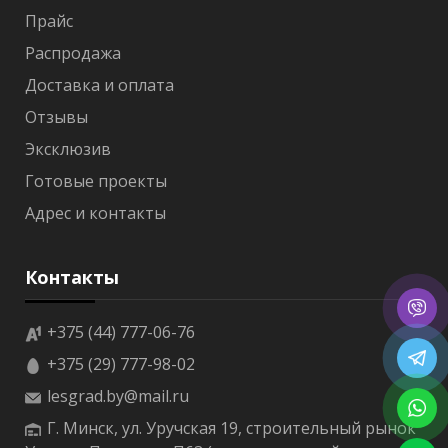
а
Прайс
т
е
Распродажа
р
м
Доставка и оплата
о
Отзывы
р
е
Эксклюзив
е
ч
Готовые проекты
н
Адрес и контакты
а
я
В
Контакты
а
г
о
+375 (44) 777-06-76
н
к
+375 (29) 777-98-02
а
lesgrad.by@mail.ru
с
о
Г. Минск, ул. Уручская 19, строительный рынок
с