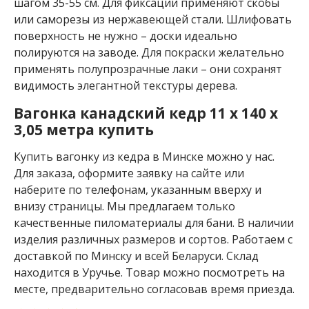
S
шагом 35-55 см. Для фиксации применяют скобы
или саморезы из нержавеющей стали. Шлифовать
В
поверхность не нужно – доски идеально
а
г
полируются на заводе. Для покраски желательно
о
применять полупрозрачные лаки – они сохранят
н
видимость элегантной текстуры дерева.
к
а
Вагонка канадский кедр 11 x 140 x
о
3,05 метра купить
л
ь
х
Купить вагонку из кедра в Минске можно у нас.
а
Для заказа, оформите заявку на сайте или
р
наберите по телефонам, указанным вверху и
е
внизу страницы. Мы предлагаем только
е
ч
качественные пиломатериалы для бани. В наличии
н
изделия различных размеров и сортов. Работаем с
а
доставкой по Минску и всей Беларуси. Склад
я
находится в Уручье. Товар можно посмотреть на
В
месте, предварительно согласовав время приезда.
а