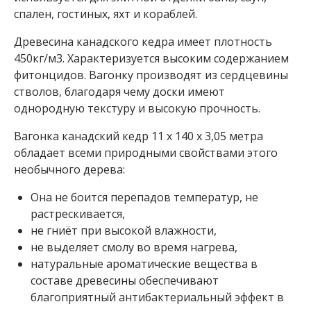
В
спален, гостиных, яхт и кораблей.
а
Древесина канадского кедра имеет плотность
г
450кг/м3. Характеризуется высоким содержанием
о
фитонцидов. Вагонку производят из сердцевины
н
стволов, благодаря чему доски имеют
однородную текстуру и высокую прочность.
к
а
Вагонка канадский кедр 11 x 140 x 3,05 метра
обладает всеми природными свойствами этого
В
а
необычного дерева:
г
о
Она не боится перепадов температур, не
н
растрескивается,
к
не гниёт при высокой влажности,
а
к
не выделяет смолу во время нагрева,
а
натуральные ароматические вещества в
н
составе древесины обеспечивают
а
благоприятный антибактериальный эффект в
д