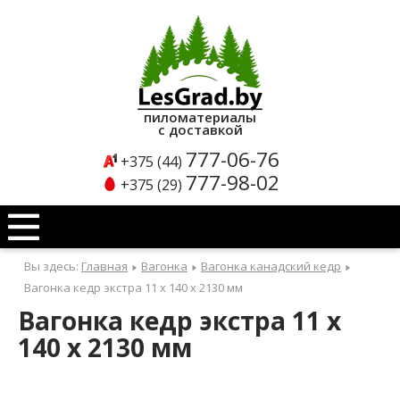
Каталог
продукции
пиломатериалы
с доставкой
Б
777-06-76
+375 (44)
л
777-98-02
+375 (29)
о
к
х
Вы здесь:
Главная
Вагонка
Вагонка канадский кедр
а
Вагонка кедр экстра 11 x 140 x 2130 мм
у
Вагонка кедр экстра 11 x
с
140 x 2130 мм
Б
л
о