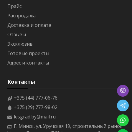
а
Прайс
т
е
Распродажа
р
м
Доставка и оплата
о
Отзывы
р
е
Эксклюзив
е
ч
Готовые проекты
н
Адрес и контакты
а
я
В
Контакты
а
г
о
+375 (44) 777-06-76
н
к
+375 (29) 777-98-02
а
lesgrad.by@mail.ru
с
о
Г. Минск, ул. Уручская 19, строительный рынок
с