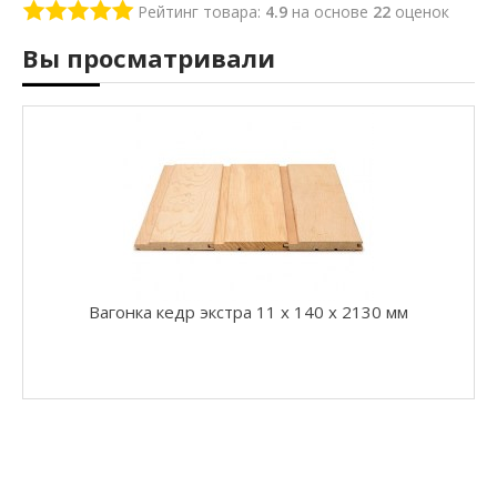
г
Рейтинг товара:
4.9
на основе
22
оценок
о
н
Вы просматривали
к
а
о
л
ь
х
а
т
е
р
м
о
Вагонка кедр экстра 11 x 140 x 2130 мм
В
а
г
о
н
к
а
о