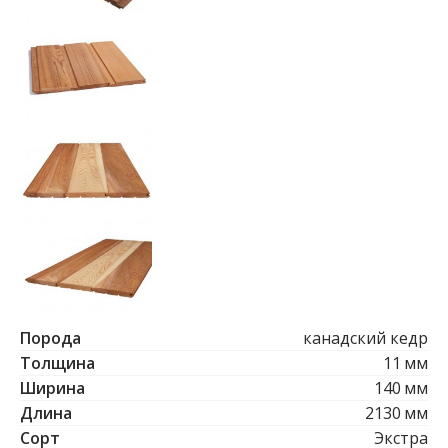
Б
р
у
с
е
с
т
е
с
т
в
е
н
н
о
й
в
л
Порода
канадский кедр
а
Толщина
11
мм
ж
н
Ширина
140
мм
о
Длина
2130
мм
с
Сорт
Экстра
т