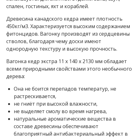
В
спален, гостиных, яхт и кораблей.
а
Древесина канадского кедра имеет плотность
г
450кг/м3. Характеризуется высоким содержанием
о
фитонцидов. Вагонку производят из сердцевины
н
стволов, благодаря чему доски имеют
однородную текстуру и высокую прочность.
к
а
Вагонка кедр экстра 11 x 140 x 2130 мм обладает
всеми природными свойствами этого необычного
В
а
дерева:
г
о
Она не боится перепадов температур, не
н
растрескивается,
к
не гниёт при высокой влажности,
а
к
не выделяет смолу во время нагрева,
а
натуральные ароматические вещества в
н
составе древесины обеспечивают
а
благоприятный антибактериальный эффект в
д