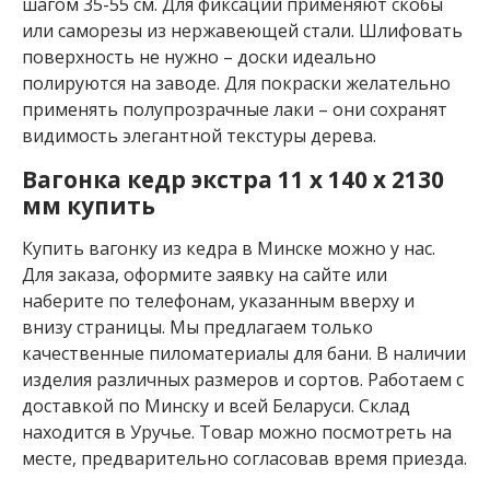
S
шагом 35-55 см. Для фиксации применяют скобы
или саморезы из нержавеющей стали. Шлифовать
В
поверхность не нужно – доски идеально
а
г
полируются на заводе. Для покраски желательно
о
применять полупрозрачные лаки – они сохранят
н
видимость элегантной текстуры дерева.
к
а
Вагонка кедр экстра 11 x 140 x 2130
о
мм купить
л
ь
х
Купить вагонку из кедра в Минске можно у нас.
а
Для заказа, оформите заявку на сайте или
р
наберите по телефонам, указанным вверху и
е
внизу страницы. Мы предлагаем только
е
ч
качественные пиломатериалы для бани. В наличии
н
изделия различных размеров и сортов. Работаем с
а
доставкой по Минску и всей Беларуси. Склад
я
находится в Уручье. Товар можно посмотреть на
В
месте, предварительно согласовав время приезда.
а