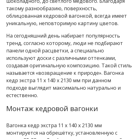
шоколадного, до светлого медового. Благодаря
н
такому разнообразию, поверхность,
к
облицованная кедровой вагонкой, всегда имеет
а
о
уникальную, неповторимую картину цветов.
л
ь
На сегодняшний день набирает популярность
х
тренд, согласно которому, люди не подбирают
а
панели одной расцветки, а специально
В
используют доски с различными оттенками,
а
создавая оригинальную композицию. Такой стиль
г
называется «возвращение к природе». Вагонка
о
кедр экстра 11 x 140 x 2130 мм при данном
н
к
подходе выглядит максимально натурально и
а
естественно.
о
л
Монтаж кедровой вагонки
ь
х
а
Вагонка кедр экстра 11 x 140 x 2130 мм
S
монтируется на обрешётку, установленную с
T