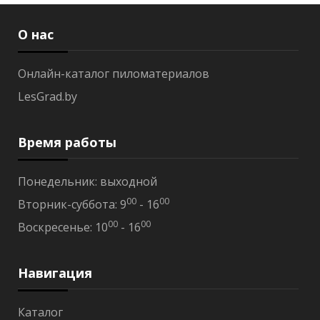
л
ь
х
О нас
а
т
е
Онлайн-каталог пиломатериалов
р
LesGrad.by
м
о
S
T
Время работы
S
В
Понедельник: выходной
а
г
00
00
Вторник-суббота: 9
- 16
о
00
00
Воскресенье: 10
- 16
н
к
а
о
Навигация
л
ь
х
Каталог