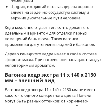
с
помещении.
к
Цедрин, входящий в состав дерева хорошо
и
влияет на сердечно-сосудистую систему и
й
верхние дыхательные пути человека.
к
е
д
Кедр медленно отдаёт тепло, что делает его
р
идеальным вариантом для отделки парных
помещений бань и саун. Такая вагонка
В
а
применяется для утепления лоджий и балконов.
г
о
Дерево канадского кедра имеет в своём составе
н
эфирные масла. При нагреве они насыщают воздух
к
неповторимым ароматом.
а
л
Вагонка кедр экстра 11 x 140 x 2130
и
мм – внешний вид
п
а
Вагонка кедр экстра 11 x 140 x 2130 мм не имеет
В
какого-то одного конкретного цвета. Панели
а
могут быть разных оттенков: от коричнево-
г
о