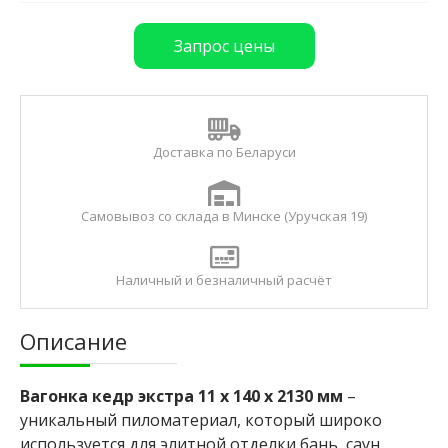
и
Б
Запрос цены
р
у
с
с
у
Доставка по Беларуси
х
о
й
с
Самовывоз со склада в Минске (Уручская 19)
т
р
о
Наличный и безналичный расчёт
г
а
н
Описание
н
ы
й
Вагонка кедр экстра 11 x 140 x 2130 мм
–
уникальный пиломатериал, который широко
используется для элитной отделки бань, саун,