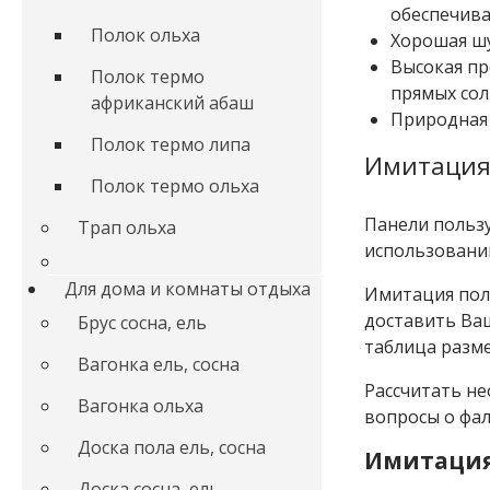
обеспечива
Полок ольха
Хорошая ш
Высокая пр
Полок термо
прямых сол
африканский абаш
Природная 
Полок термо липа
Имитация 
Полок термо ольха
Панели пользу
Трап ольха
использовании
Для дома и комнаты отдыха
Имитация полу
доставить Ваш
Брус сосна, ель
таблица разм
Вагонка ель, сосна
Рассчитать не
Вагонка ольха
вопросы о фал
Доска пола ель, сосна
Имитация 
Доска сосна, ель