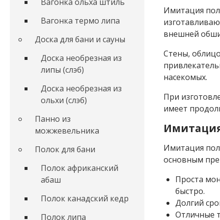
Вагонка ольха штиль
Имитация пол
Вагонка термо липа
изготавливают
внешней обши
Доска для бани и сауны
Стены, облицо
Доска необрезная из
привлекательн
липы (слэб)
насекомых.
Доска необрезная из
При изготовле
ольхи (слэб)
имеет продол
Панно из
Имитация 
можжевельника
Имитация полу
Полок для бани
основным пре
Полок африканский
Проста мон
абаш
быстро.
Полок канадский кедр
Долгий сро
Отличные т
Полок липа