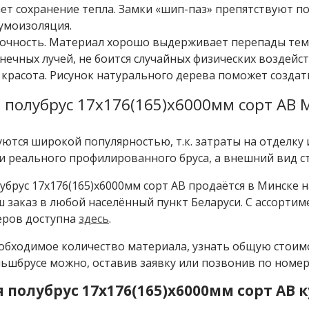
ет сохранение тепла. Замки «шип-паз» препятствуют п
умоизоляция.
очность. Материал хорошо выдерживает перепады темпе
нечных лучей, не боится случайных физических воздейст
красота. Рисунок натурального дерева поможет создат
полубрус 17x176(165)x6000мм сорт АВ 
ются широкой популярностью, т.к. затраты на отделку
 реального профилированного бруса, а внешний вид ст
брус 17x176(165)x6000мм сорт АВ продаётся в Минске 
 заказ в любой населённый пункт Беларуси. С ассорти
еров доступна
здесь
.
обходимое количество материала, узнать общую стоим
ьшбрусе можно, оставив заявку или позвонив по номер
полубрус 17x176(165)x6000мм сорт АВ 