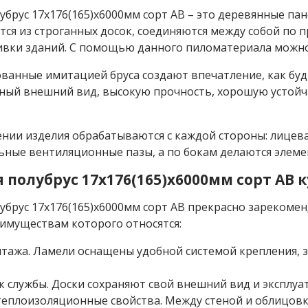
убрус 17x176(165)x6000мм сорт АВ – это деревянные п
ся из строганных досок, соединяются между собой по 
вки зданий. С помощью данного пиломатериала можно 
ванные имитацией бруса создают впечатление, как бу
ый внешний вид, высокую прочность, хорошую устойчи
нии изделия обрабатываются с каждой стороны: лицев
ьные вентиляционные пазы, а по бокам делаются элеме
полубрус 17x176(165)x6000мм сорт АВ 
брус 17x176(165)x6000мм сорт АВ прекрасно зарекомен
имуществам которого относятся:
тажа. Ламели оснащены удобной системой крепления, з
к службы. Доски сохраняют свой внешний вид и эксплуа
еплоизоляционные свойства. Между стеной и облицовк