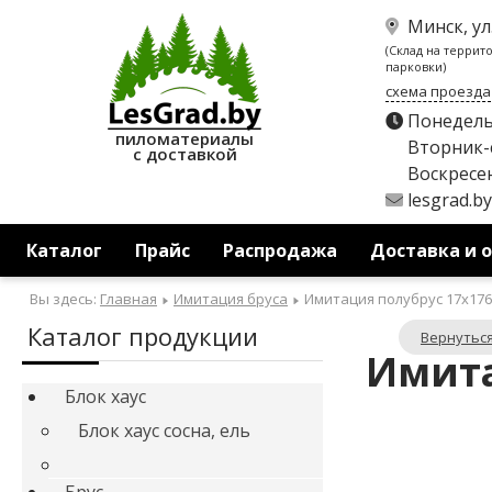
Минск, ул
(Склад на террит
парковки)
схема проезда
Понедель
пиломатериалы
Вторник-с
с доставкой
Воскресен
lesgrad.b
Каталог
Прайс
Распродажа
Доставка и 
Вы здесь:
Главная
Имитация бруса
Имитация полубрус 17x176
Каталог продукции
Вернуться
Имита
Блок хаус
Блок хаус сосна, ель