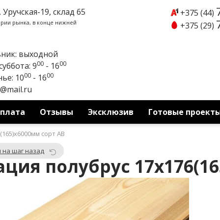
. Уручская-19, склад 65
+375 (44)
ории рынка, в конце нижней
+375 (29)
ник: выходной
00
00
уббота: 9
- 16
00
00
ье: 10
- 16
y@mail.ru
оплата
Отзывы
Эксклюзив
Готовые проект
(165)x6000мм сорт АВ
 на шаг назад
ция полубрус 17x176(16