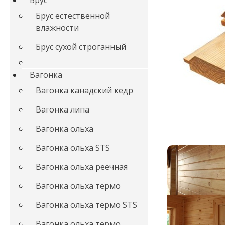
Брус
Брус естественной
влажности
Брус сухой строганный
Вагонка
Вагонка канадский кедр
Вагонка липа
Вагонка ольха
Вагонка ольха STS
Вагонка ольха реечная
Вагонка ольха термо
Вагонка ольха термо STS
Вагонка ольха термо